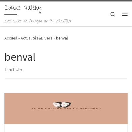
Cours Valéry
Skip to content
Search
Me
Les cours de français de B. VALERY
Accueil
»
Actualités&Divers
»
benval
benval
1 article