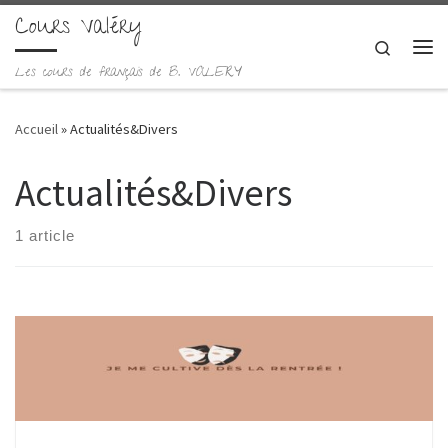
Cours Valéry
Skip to content
Search
Me
Les cours de français de B. VALERY
Accueil
»
Actualités&Divers
Actualités&Divers
1 article