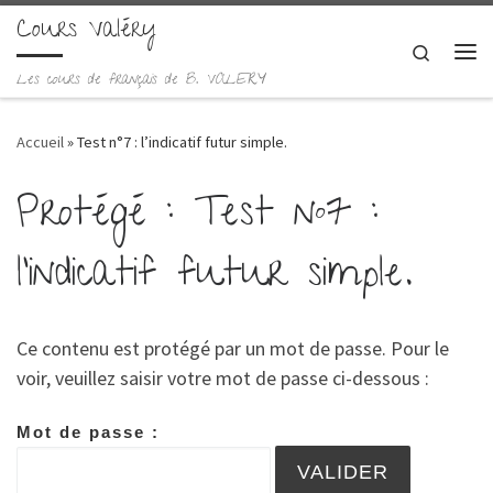
Cours Valéry
Skip to content
Search
Me
Les cours de français de B. VALERY
Accueil
»
Test n°7 : l’indicatif futur simple.
Protégé : Test n°7 :
l’indicatif futur simple.
Ce contenu est protégé par un mot de passe. Pour le
voir, veuillez saisir votre mot de passe ci-dessous :
Mot de passe :