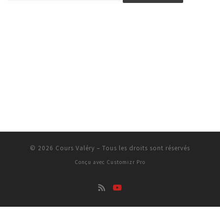
© 2026
Cours Valéry
–
Tous les droits sont réservés
Conçu avec
Customizr Pro