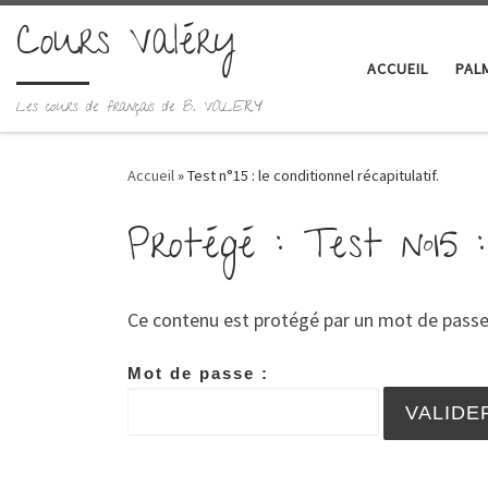
Cours Valéry
Skip to content
ACCUEIL
PAL
Les cours de français de B. VALERY
Accueil
»
Test n°15 : le conditionnel récapitulatif.
Protégé : Test n°15 : 
Ce contenu est protégé par un mot de passe. P
Mot de passe :