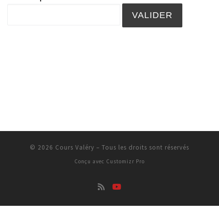
© 2026
Cours Valéry
–
Tous les droits sont réservés
Conçu avec
Customizr Pro