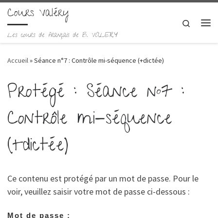
Cours Valéry
Skip to content
Search
Me
Les cours de français de B. VALERY
Accueil
»
Séance n°7 : Contrôle mi-séquence (+dictée)
Protégé : Séance n°7 :
Contrôle mi-séquence
(+dictée)
Ce contenu est protégé par un mot de passe. Pour le
voir, veuillez saisir votre mot de passe ci-dessous :
Mot de passe :