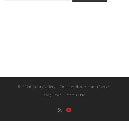
© 2026
Cours Valéry
–
Tous les droits sont réservés
Conçu avec
Customizr Pro