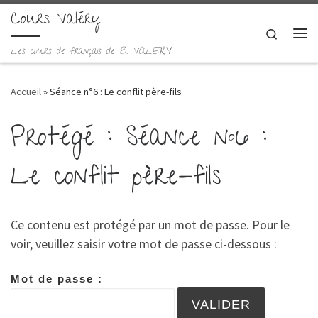
Cours Valéry
Skip to content
Search
Me
Les cours de français de B. VALERY
Accueil
»
Séance n°6 : Le conflit père-fils
Protégé : Séance n°6 :
Le conflit père-fils
Ce contenu est protégé par un mot de passe. Pour le
voir, veuillez saisir votre mot de passe ci-dessous :
Mot de passe :