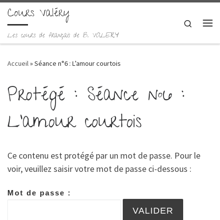
Cours Valéry
Skip to content
Search
Me
Les cours de français de B. VALERY
Accueil
»
Séance n°6 : L’amour courtois
Protégé : Séance n°6 :
L’amour courtois
Ce contenu est protégé par un mot de passe. Pour le
voir, veuillez saisir votre mot de passe ci-dessous :
Mot de passe :