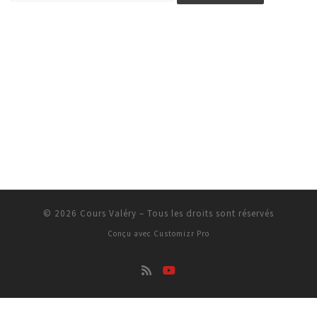
© 2026
Cours Valéry
–
Tous les droits sont réservés
Conçu avec
Customizr Pro