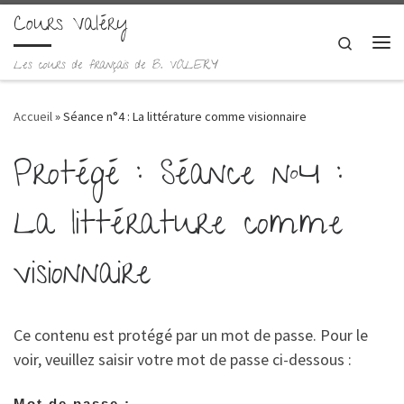
Cours Valéry
Skip to content
Search
Me
Les cours de français de B. VALERY
Accueil
»
Séance n°4 : La littérature comme visionnaire
Protégé : Séance n°4 :
La littérature comme
visionnaire
Ce contenu est protégé par un mot de passe. Pour le
voir, veuillez saisir votre mot de passe ci-dessous :
Mot de passe :