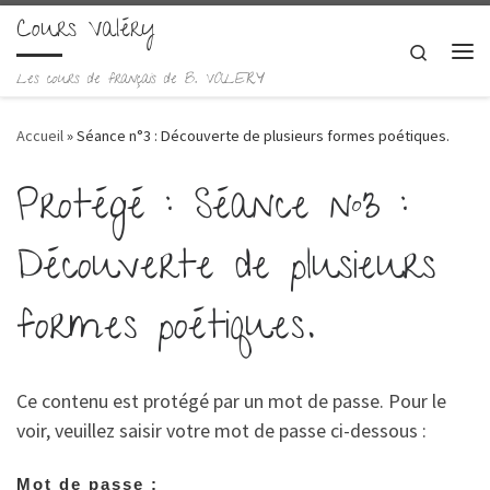
Cours Valéry
Skip to content
Search
Me
Les cours de français de B. VALERY
Accueil
»
Séance n°3 : Découverte de plusieurs formes poétiques.
Protégé : Séance n°3 :
Découverte de plusieurs
formes poétiques.
Ce contenu est protégé par un mot de passe. Pour le
voir, veuillez saisir votre mot de passe ci-dessous :
Mot de passe :