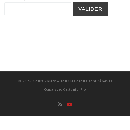
© 2026
Cours Valéry
–
Tous les droits sont réservés
Conçu avec
Customizr Pro