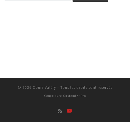
© 2026
Cours Valéry
–
Tous les droits sont réservés
Conçu avec
Customizr Pro