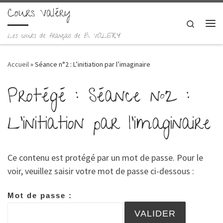
Cours Valéry
Skip to content
Search
Me
Les cours de français de B. VALERY
Accueil
»
Séance n°2 : L’initiation par l’imaginaire
Protégé : Séance n°2 :
L’initiation par l’imaginaire
Ce contenu est protégé par un mot de passe. Pour le
voir, veuillez saisir votre mot de passe ci-dessous :
Mot de passe :