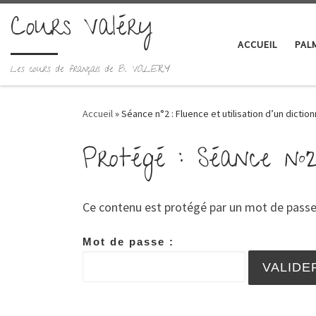
Cours Valéry
Skip to content
ACCUEIL
PAL
Les cours de français de B. VALERY
Accueil
»
Séance n°2 : Fluence et utilisation d’un diction
Protégé : Séance n°2 
Ce contenu est protégé par un mot de passe. P
Mot de passe :