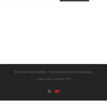
© 2026
Cours Valéry
–
Tous les droits sont réservés
Conçu avec
Customizr Pro