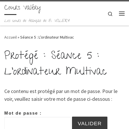
Cours Valéry
Skip to content
Search
Me
Les cours de français de B. VALERY
Accueil
»
Séance 5 : L’ordinateur Multivac
Protégé : Séance 5 :
L’ordinateur Multivac
Ce contenu est protégé par un mot de passe. Pour le
voir, veuillez saisir votre mot de passe ci-dessous :
Mot de passe :