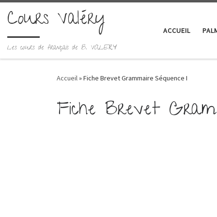
Cours Valéry
Skip to content
ACCUEIL
PAL
Les cours de français de B. VALERY
Accueil
»
Fiche Brevet Grammaire Séquence I
Fiche Brevet Gram