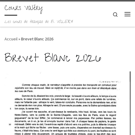
Cours Valéry
Skip to content
Search
Me
Les cours de français de B. VALERY
Accueil
»
Brevet Blanc 2026
Brevet Blanc 2026