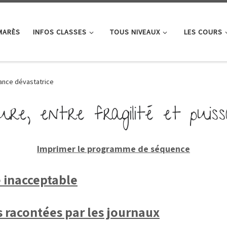
MARÈS
INFOS CLASSES
TOUS NIVEAUX
LES COURS
ssance dévastatrice
re, entre fragilité et puis
Imprimer le programme de séquence
 inacceptable
s racontées par les journaux