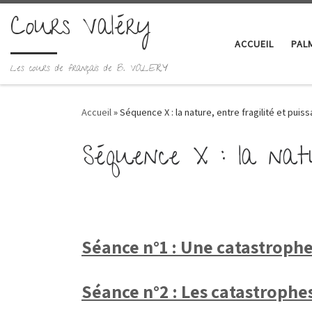
Cours Valéry
Skip to content
ACCUEIL
PAL
Les cours de français de B. VALERY
Accueil
»
Séquence X : la nature, entre fragilité et pui
Séquence X : la natu
Séance n°1 : Une catastrophe
Séance n°2 : Les catastrophe