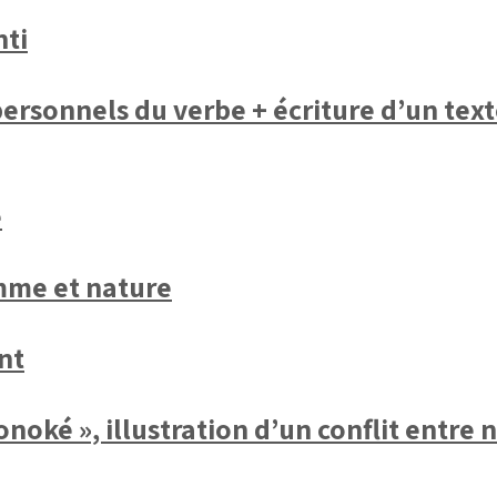
nti
ersonnels du verbe + écriture d’un tex
e
mme et nature
nt
noké », illustration d’un conflit entre